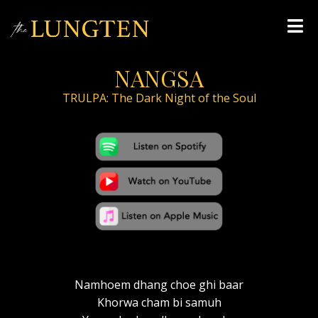
Skip
Me
to
content
NANGSA
TRULPA: The Dark Night of the Soul
Namhoem dhang choe ghi baar
Khorwa cham bi samuh